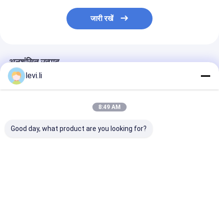
जारी रखें
अनुशंसित उत्पाद
levi.li
8:49 AM
Good day, what product are you looking for?
दबाव सेंसर के साथ कुर्सी के
पेंच पीई प्लास्टिक इंजेक्शन
सर्वो प्रकार प्लास्टि
लिए MZ1200MD पीपी
मोल्डिंग मशीन प्लास्टिक डिब्बे
मोल्डिंग मशीन M
प्लास्टिक पहिले इंजेक्शन
के लिए पांच समर्थन
NR12 मानक के स
मोल्डिंग मशीन
क्रैंकशाफ्ट
सबसे अच्छी कीमत
सबसे अच्छी कीमत
सबसे अच्छी 