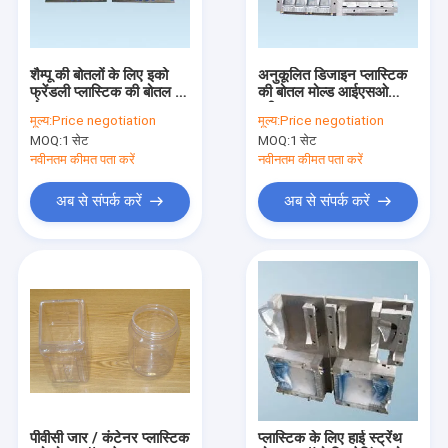
कारखाना भ्रमण
गुणवत्ता नियंत्रण
शैम्पू की बोतलों के लिए इको
अनुकूलित डिजाइन प्लास्टिक
फ्रेंडली प्लास्टिक की बोतल का
की बोतल मोल्ड आईएसओ
संपर्क करें
मोल्ड
स्वीकृत
मूल्य:
Price negotiation
मूल्य:
Price negotiation
MOQ:
1 सेट
MOQ:
1 सेट
समाचार
नवीनतम कीमत पता करें
नवीनतम कीमत पता करें
एक उद्धरण की विनती करे
अब से संपर्क करें
अब से संपर्क करें
बाहर निकालना झटका मोल्डिंग मशीन
प्लास्टिक की बोतल उड़ा मोल्डिंग मशीन
स्वचालित उड़ा मोल्डिंग मशीन
एक्सट्रूज़न मोल्डिंग मशीन
पीवीसी जार / कंटेनर प्लास्टिक
प्लास्टिक के लिए हाई स्ट्रेंथ