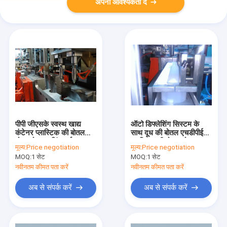
अपनी आवश्यकता दें
पीपी जीएसके स्वस्थ खाद्य
ऑटो डिफ्लेशिंग सिस्टम के
कंटेनर प्लास्टिक की बोतल
साथ दूध की बोतल एचडीपीई
मोल्ड पोस्ट कूलिंग गर्दन
प्लास्टिक की बोतल मोल्ड
मूल्य:
Price negotiation
मूल्य:
Price negotiation
रोटेशन काटने के साथ
MOQ:
1 सेट
MOQ:
1 सेट
नवीनतम कीमत पता करें
नवीनतम कीमत पता करें
अब से संपर्क करें
अब से संपर्क करें