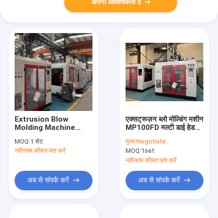
अपनी आवश्यकता दें
Extrusion Blow
एक्सट्रूज़न ब्लो मोल्डिंग मशीन
Molding Machine
MP100FD मल्टी डाई हेड
Double Station High
80mm स्क्रू 180kN
MOQ:
1 सेट
मूल्य:
Negotiate
Efficiency 80mm
क्लैंपिंग फोर्स 5L 100L
नवीनतम कीमत पता करें
MOQ:
1set
Screw Diameter for
Plastic Container
नवीनतम कीमत पता करें
अब से संपर्क करें
अब से संपर्क करें