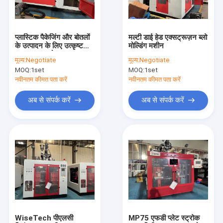
कारखाना भ्रमण
गुणवत्ता नियंत्रण
प्लास्टिक पैकेजिंग और बोतलों
मल्टी डाई हेड एक्सट्रूज़न ब्लो
के उत्पादन के लिए उत्कृष्ट
मोल्डिंग मशीन
संपर्क करें
एक्सट्रूज़न मोटर
मूल्य:
Negotiate
मूल्य:
Negotiate
MOQ:
1set
MOQ:
1set
समाचार
नवीनतम कीमत पता करें
नवीनतम कीमत पता करें
एक उद्धरण की विनती करे
अब से संपर्क करें
अब से संपर्क करें
बाहर निकालना झटका मोल्डिंग मशीन
प्लास्टिक की बोतल उड़ा मोल्डिंग मशीन
स्वचालित उड़ा मोल्डिंग मशीन
एक्सट्रूज़न मोल्डिंग मशीन
WiseTech पीएलसी
MP75 एफडी प्लेट स्ट्रोक