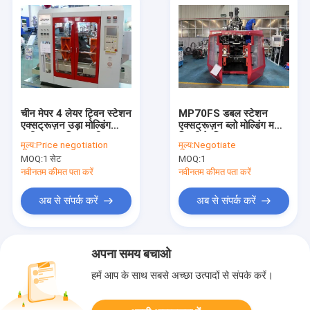
चीन मेपर 4 लेयर ट्विन स्टेशन
MP70FS डबल स्टेशन
एक्सट्रूज़न उड़ा मोल्डिंग
एक्सट्रूज़न ब्लो मोल्डिंग मशीन
मशीन रासायनिक / कीटनाशक
बिक्री के लिए
मूल्य:
Price negotiation
मूल्य:
Negotiate
बोतल के लिए
MOQ:
1 सेट
MOQ:
1
नवीनतम कीमत पता करें
नवीनतम कीमत पता करें
अब से संपर्क करें
अब से संपर्क करें
अपना समय बचाओ
हमें आप के साथ सबसे अच्छा उत्पादों से संपर्क करें।