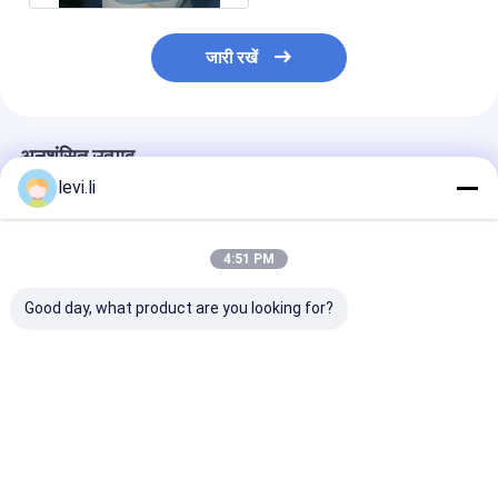
जारी रखें
अनुशंसित उत्पाद
levi.li
4:51 PM
Good day, what product are you looking for?
MP100FD प्लास्टिक
प्लास्टिक बोतल बनाने की
10L कंटेनरों के लिए
कंटेनरों के लिए एक्सट्रूज़न
मशीन MP100FD 3 डाई
से स्वचालित ब्लो मोल
ब्लो मोल्डिंग मशीन
हेड
सबसे अच्छी कीमत
सबसे अच्छी कीमत
सबसे अच्छी 