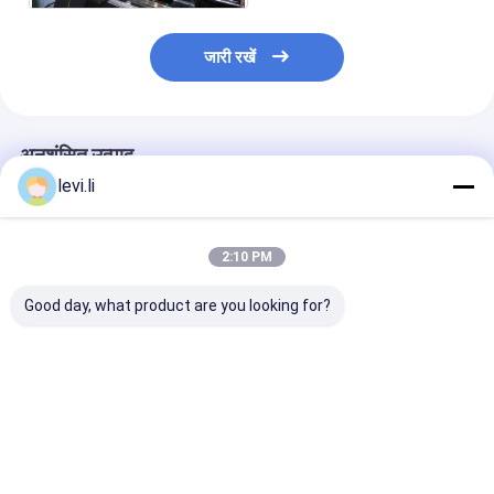
जारी रखें
अनुशंसित उत्पाद
levi.li
2:10 PM
Good day, what product are you looking for?
MP100FD प्लास्टिक
प्लास्टिक बोतल बनाने की
10L कंटेनरों के लिए
कंटेनरों के लिए एक्सट्रूज़न
मशीन MP100FD 3 डाई
से स्वचालित ब्लो मोल
ब्लो मोल्डिंग मशीन
हेड
सबसे अच्छी कीमत
सबसे अच्छी कीमत
सबसे अच्छी 