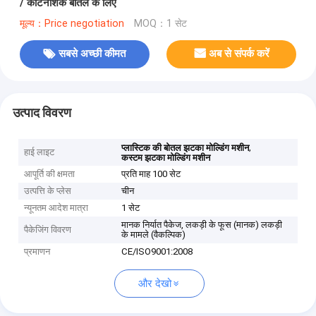
/ कीटनाशक बोतल के लिए
मूल्य：Price negotiation
MOQ：1 सेट
सबसे अच्छी कीमत
अब से संपर्क करें
उत्पाद विवरण
,
प्लास्टिक की बोतल झटका मोल्डिंग मशीन
हाई लाइट
कस्टम झटका मोल्डिंग मशीन
आपूर्ति की क्षमता
प्रति माह 100 सेट
उत्पत्ति के प्लेस
चीन
न्यूनतम आदेश मात्रा
1 सेट
मानक निर्यात पैकेज, लकड़ी के फूस (मानक) लकड़ी
पैकेजिंग विवरण
के मामले (वैकल्पिक)
प्रमाणन
CE/ISO9001:2008
और देखो