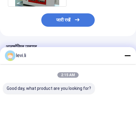
जारी रखें
अनुशंसित उत्पाद
levi.li
2:15 AM
Good day, what product are you looking for?
MP100FD प्लास्टिक
प्लास्टिक बोतल बनाने की
10L कंटेनरों के लिए
कंटेनरों के लिए एक्सट्रूज़न
मशीन MP100FD 3 डाई
से स्वचालित ब्लो मोल
ब्लो मोल्डिंग मशीन
हेड
सबसे अच्छी कीमत
सबसे अच्छी कीमत
सबसे अच्छी 