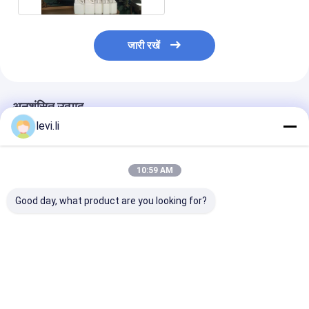
जारी रखें
अनुशंसित उत्पाद
levi.li
10:59 AM
Good day, what product are you looking for?
MP100FD प्लास्टिक
प्लास्टिक बोतल बनाने की
10L कंटेनरों के लिए
कंटेनरों के लिए एक्सट्रूज़न
मशीन MP100FD 3 डाई
से स्वचालित ब्लो मोल
ब्लो मोल्डिंग मशीन
हेड
सबसे अच्छी कीमत
सबसे अच्छी कीमत
सबसे अच्छी 