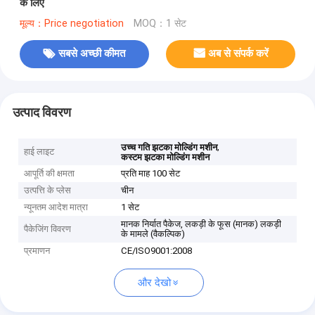
के लिए
मूल्य：Price negotiation
MOQ：1 सेट
सबसे अच्छी कीमत
अब से संपर्क करें
उत्पाद विवरण
,
उच्च गति झटका मोल्डिंग मशीन
हाई लाइट
कस्टम झटका मोल्डिंग मशीन
आपूर्ति की क्षमता
प्रति माह 100 सेट
उत्पत्ति के प्लेस
चीन
न्यूनतम आदेश मात्रा
1 सेट
मानक निर्यात पैकेज, लकड़ी के फूस (मानक) लकड़ी
पैकेजिंग विवरण
के मामले (वैकल्पिक)
प्रमाणन
CE/ISO9001:2008
और देखो