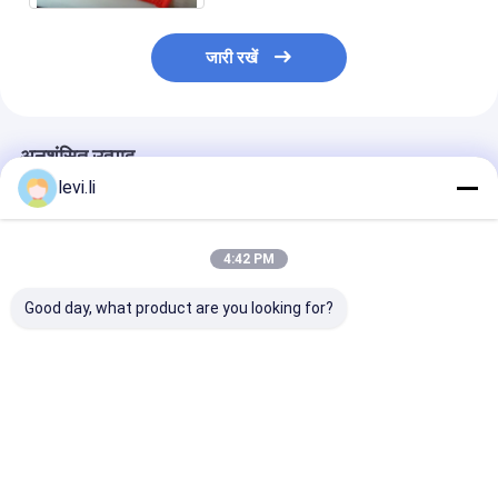
जारी रखें
अनुशंसित उत्पाद
levi.li
4:42 PM
Good day, what product are you looking for?
दबाव सेंसर के साथ कुर्सी के
पेंच पीई प्लास्टिक इंजेक्शन
सर्वो प्रकार प्लास्टि
लिए MZ1200MD पीपी
मोल्डिंग मशीन प्लास्टिक डिब्बे
मोल्डिंग मशीन M
प्लास्टिक पहिले इंजेक्शन
के लिए पांच समर्थन
NR12 मानक के स
मोल्डिंग मशीन
क्रैंकशाफ्ट
सबसे अच्छी कीमत
सबसे अच्छी कीमत
सबसे अच्छी 