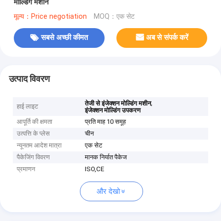
मोल्डिंग मशीन
मूल्य：Price negotiation
MOQ：एक सेट
सबसे अच्छी कीमत
अब से संपर्क करें
उत्पाद विवरण
,
तेजी से इंजेक्शन मोल्डिंग मशीन
हाई लाइट
इंजेक्शन मोल्डिंग उपकरण
आपूर्ति की क्षमता
प्रति माह 10 समूह
उत्पत्ति के प्लेस
चीन
न्यूनतम आदेश मात्रा
एक सेट
पैकेजिंग विवरण
मानक निर्यात पैकेज
प्रमाणन
ISO,CE
और देखो